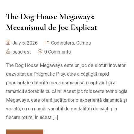
The Dog House Megaways:
Mecanismul de Joc Explicat
July 5, 2026
Computers, Games
seacrest
0 Comments
The Dog House Megaways este un joc de sloturi inovator
dezvoltat de Pragmatic Play, care a câștigat rapid
popularitate datorită mecanismului său captivant și a
tematicii adorabile cu câini. Acest joc folosește tehnologia
Megaways, care oferă jucătorilor o experiență dinamică și
variată, cu un număr variabil de modalități de câștig în
fiecare rotire. În acest […]