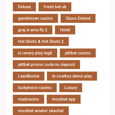
Deluxe
fresh bet uk
gamblezen casino
Gluco Extend
graj w avia fly 2
Hotel
Hot Shots & Hot Shots 2
is revery play legit
jettbet casino
jettbet promo code no deposit
LeanBiome
le cowboy demo play
luckytwice casino
Luxury
madcasino
mostbet app
mostbet aviator skachat