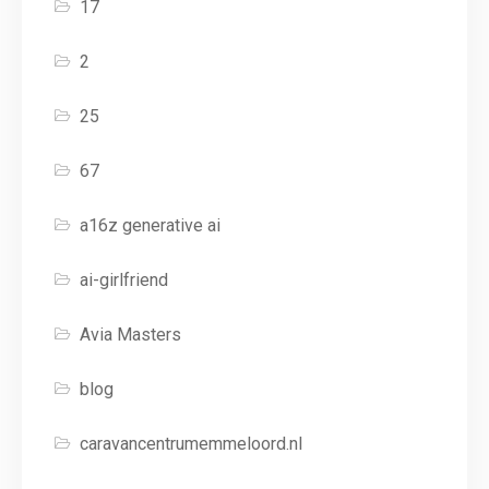
17
2
25
67
a16z generative ai
ai-girlfriend
Avia Masters
blog
caravancentrumemmeloord.nl