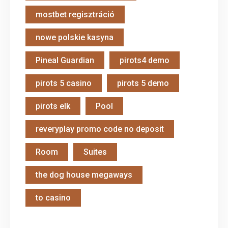
mostbet regisztráció
nowe polskie kasyna
Pineal Guardian
pirots4 demo
pirots 5 casino
pirots 5 demo
pirots elk
Pool
reveryplay promo code no deposit
Room
Suites
the dog house megaways
to casino