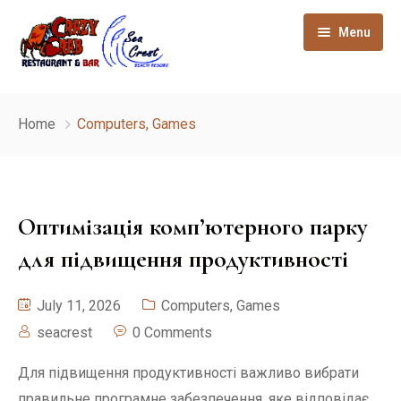
Menu
Home
Home
Computers, Games
About
Gallery
Оптимізація комп’ютерного парку
Our Rooms
для підвищення продуктивності
How to reach
July 11, 2026
Computers, Games
Sight seeing
seacrest
0 Comments
Contact
Для підвищення продуктивності важливо вибрати
правильне програмне забезпечення, яке відповідає