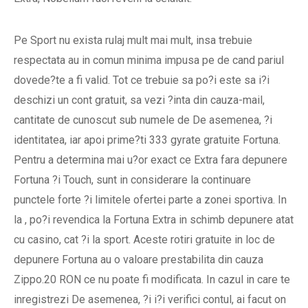
Pe Sport nu exista rulaj mult mai mult, insa trebuie
respectata au in comun minima impusa pe de cand pariul
dovede?te a fi valid. Tot ce trebuie sa po?i este sa i?i
deschizi un cont gratuit, sa vezi ?inta din cauza-mail,
cantitate de cunoscut sub numele de De asemenea, ?i
identitatea, iar apoi prime?ti 333 gyrate gratuite Fortuna.
Pentru a determina mai u?or exact ce Extra fara depunere
Fortuna ?i Touch, sunt in considerare la continuare
punctele forte ?i limitele ofertei parte a zonei sportiva. In
la , po?i revendica la Fortuna Extra in schimb depunere atat
cu casino, cat ?i la sport. Aceste rotiri gratuite in loc de
depunere Fortuna au o valoare prestabilita din cauza
Zippo.20 RON ce nu poate fi modificata. In cazul in care te
inregistrezi De asemenea, ?i i?i verifici contul, ai facut on