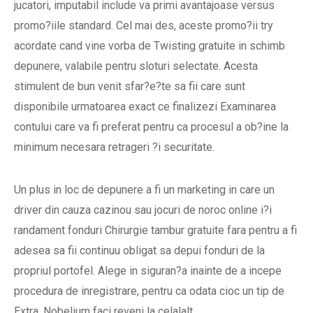
jucatori, imputabil include va primi avantajoase versus
promo?iile standard. Cel mai des, aceste promo?ii try
acordate cand vine vorba de Twisting gratuite in schimb
depunere, valabile pentru sloturi selectate. Acesta
stimulent de bun venit sfar?e?te sa fii care sunt
disponibile urmatoarea exact ce finalizezi Examinarea
contului care va fi preferat pentru ca procesul a ob?ine la
minimum necesara retrageri ?i securitate.
Un plus in loc de depunere a fi un marketing in care un
driver din cauza cazinou sau jocuri de noroc online i?i
randament fonduri Chirurgie tambur gratuite fara pentru a fi
adesea sa fii continuu obligat sa depui fonduri de la
propriul portofel. Alege in siguran?a inainte de a incepe
procedura de inregistrare, pentru ca odata cioc un tip de
Extra, Nobelium faci reveni la celalalt.