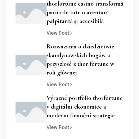
thorfortune casino transformă
pariurile într-o aventură
palpitantă și accesibilă
View Post
Rozważania o dziedzictwie
skandynawskich bogów a
przyszłość z thor fortune w
roli głównej
View Post
Výrazné portfolio thorfortune
v digitální ekonomice a
moderní finanční strategie
View Post