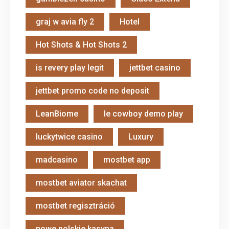
graj w avia fly 2
Hotel
Hot Shots & Hot Shots 2
is revery play legit
jettbet casino
jettbet promo code no deposit
LeanBiome
le cowboy demo play
luckytwice casino
Luxury
madcasino
mostbet app
mostbet aviator skachat
mostbet regisztráció
nowe polskie kasyna