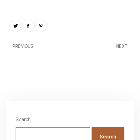
PREVIOUS
NEXT
Search
Search