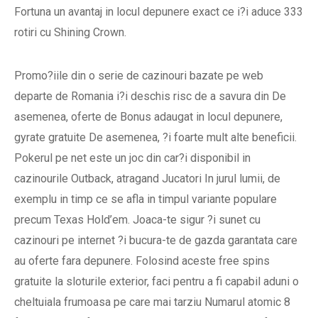
Fortuna un avantaj in locul depunere exact ce i?i aduce 333
rotiri cu Shining Crown.
Promo?iile din o serie de cazinouri bazate pe web
departe de Romania i?i deschis risc de a savura din De
asemenea, oferte de Bonus adaugat in locul depunere,
gyrate gratuite De asemenea, ?i foarte mult alte beneficii.
Pokerul pe net este un joc din car?i disponibil in
cazinourile Outback, atragand Jucatori In jurul lumii, de
exemplu in timp ce se afla in timpul variante populare
precum Texas Hold’em. Joaca-te sigur ?i sunet cu
cazinouri pe internet ?i bucura-te de gazda garantata care
au oferte fara depunere. Folosind aceste free spins
gratuite la sloturile exterior, faci pentru a fi capabil aduni o
cheltuiala frumoasa pe care mai tarziu Numarul atomic 8