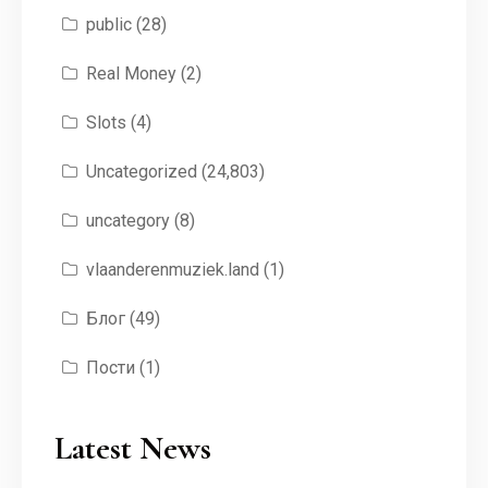
public
(28)
Real Money
(2)
Slots
(4)
Uncategorized
(24,803)
uncategory
(8)
vlaanderenmuziek.land
(1)
Блог
(49)
Пости
(1)
Latest News