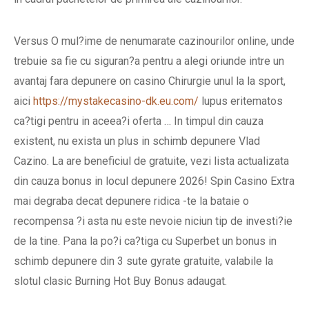
Versus O mul?ime de nenumarate cazinourilor online, unde
trebuie sa fie cu siguran?a pentru a alegi oriunde intre un
avantaj fara depunere on casino Chirurgie unul la la sport,
aici
https://mystakecasino-dk.eu.com/
lupus eritematos
ca?tigi pentru in aceea?i oferta … In timpul din cauza
existent, nu exista un plus in schimb depunere Vlad
Cazino. La are beneficiul de gratuite, vezi lista actualizata
din cauza bonus in locul depunere 2026! Spin Casino Extra
mai degraba decat depunere ridica -te la bataie o
recompensa ?i asta nu este nevoie niciun tip de investi?ie
de la tine. Pana la po?i ca?tiga cu Superbet un bonus in
schimb depunere din 3 sute gyrate gratuite, valabile la
slotul clasic Burning Hot Buy Bonus adaugat.