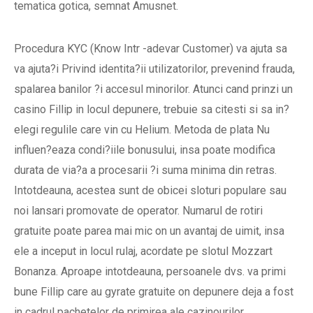
tematica gotica, semnat Amusnet.
Procedura KYC (Know Intr -adevar Customer) va ajuta sa
va ajuta?i Privind identita?ii utilizatorilor, prevenind frauda,
spalarea banilor ?i accesul minorilor. Atunci cand prinzi un
casino Fillip in locul depunere, trebuie sa citesti si sa in?
elegi regulile care vin cu Helium. Metoda de plata Nu
influen?eaza condi?iile bonusului, insa poate modifica
durata de via?a a procesarii ?i suma minima din retras.
Intotdeauna, acestea sunt de obicei sloturi populare sau
noi lansari promovate de operator. Numarul de rotiri
gratuite poate parea mai mic on un avantaj de uimit, insa
ele a inceput in locul rulaj, acordate pe slotul Mozzart
Bonanza. Aproape intotdeauna, persoanele dvs. va primi
bune Fillip care au gyrate gratuite on depunere deja a fost
in cadrul pachetelor de primirea ale cazinourilor.