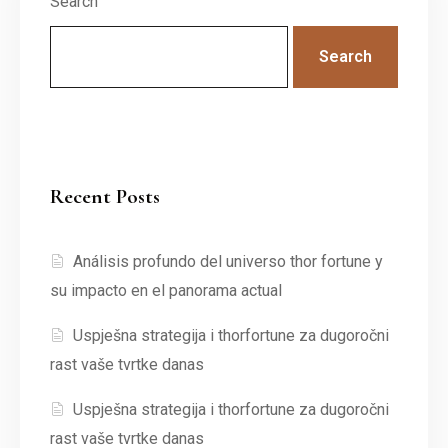
Search
Search
Recent Posts
Análisis profundo del universo thor fortune y
su impacto en el panorama actual
Uspješna strategija i thorfortune za dugoročni
rast vaše tvrtke danas
Uspješna strategija i thorfortune za dugoročni
rast vaše tvrtke danas