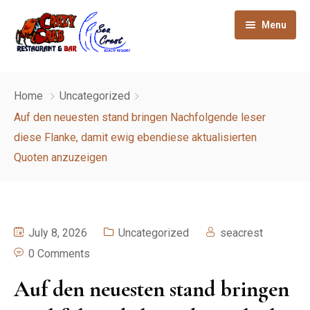
Menu
Home
Home
Uncategorized
About
Auf den neuesten stand bringen Nachfolgende leser
diese Flanke, damit ewig ebendiese aktualisierten
Gallery
Quoten anzuzeigen
Our Rooms
How to reach
July 8, 2026
Uncategorized
seacrest
Sight seeing
0 Comments
Contact
Auf den neuesten stand bringen