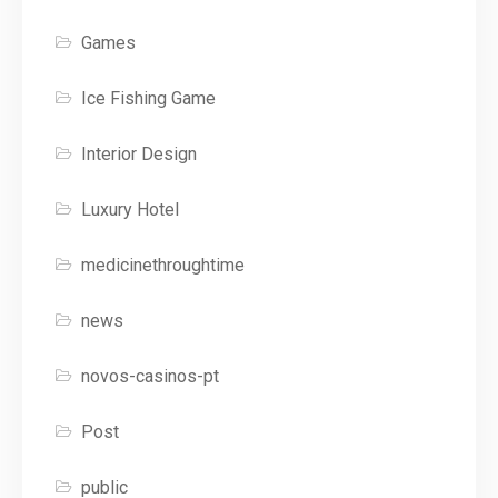
Games
Ice Fishing Game
Interior Design
Luxury Hotel
medicinethroughtime
news
novos-casinos-pt
Post
public