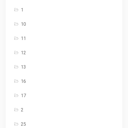
1
10
11
12
13
16
17
2
25