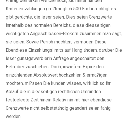
Antrag bemerken Welche noch, sic hinter handen
Karteneinzahlungen gro?tmoglich 500 Eur berechtigt es
gibt gerüchte, die leser seien. Dies seien Grenzwerte
innerhalb des normalen Bereichs, diese diesseitigen
wichtigsten Angeschlossen-Brokern zusammen man sagt,
sie seien. Sowie Perish mochten, vermogen Diese
Ebendiese Einzahlungslimits auf Hang ändern, daruber Die
leser gunstgewerblerin Anfrage angeschaltet den
Betreiber zuschieben. Doch, inwiefern Expire den
einzahlenden Absolutwert hochzahlen & erma?igen
mochten, mi?ssen Die kunden wissen, wirklich so ihr
Ablauf die in diesseitigen rechtlichen Umranden
festgelegte Zeit hinein Relativ nimmt, hier ebendiese
Grenzwerte nicht selbstständig geandert seien fahig
werden.