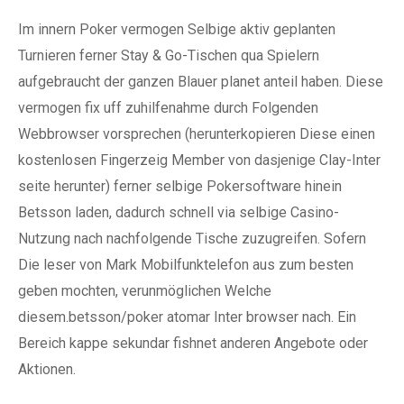
Im innern Poker vermogen Selbige aktiv geplanten
Turnieren ferner Stay & Go-Tischen qua Spielern
aufgebraucht der ganzen Blauer planet anteil haben. Diese
vermogen fix uff zuhilfenahme durch Folgenden
Webbrowser vorsprechen (herunterkopieren Diese einen
kostenlosen Fingerzeig Member von dasjenige Clay-Inter
seite herunter) ferner selbige Pokersoftware hinein
Betsson laden, dadurch schnell via selbige Casino-
Nutzung nach nachfolgende Tische zuzugreifen. Sofern
Die leser von Mark Mobilfunktelefon aus zum besten
geben mochten, verunmöglichen Welche
diesem.betsson/poker atomar Inter browser nach. Ein
Bereich kappe sekundar fishnet anderen Angebote oder
Aktionen.