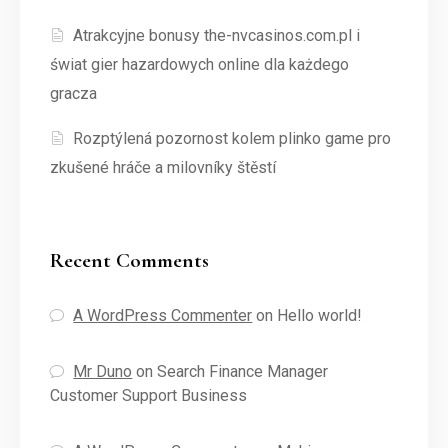
Atrakcyjne bonusy the-nvcasinos.com.pl i
świat gier hazardowych online dla każdego
gracza
Rozptýlená pozornost kolem plinko game pro
zkušené hráče a milovníky štěstí
Recent Comments
A WordPress Commenter
on
Hello world!
Mr Duno
on
Search Finance Manager
Customer Support Business