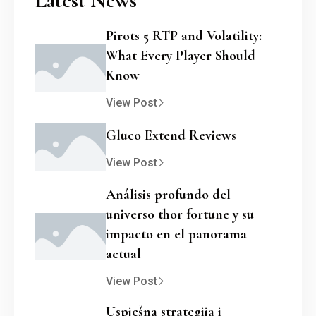
Latest News
Pirots 5 RTP and Volatility:
What Every Player Should
Know
View Post
Gluco Extend Reviews
View Post
Análisis profundo del
universo thor fortune y su
impacto en el panorama
actual
View Post
Uspješna strategija i