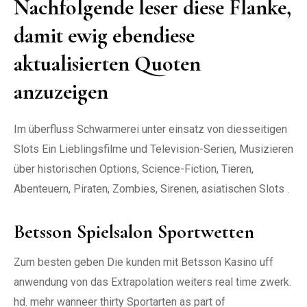
Nachfolgende leser diese Flanke,
damit ewig ebendiese
aktualisierten Quoten
anzuzeigen
Im überfluss Schwarmerei unter einsatz von diesseitigen
Slots Ein Lieblingsfilme und Television-Serien, Musizieren
über historischen Options, Science-Fiction, Tieren,
Abenteuern, Piraten, Zombies, Sirenen, asiatischen Slots .
Betsson Spielsalon Sportwetten
Zum besten geben Die kunden mit Betsson Kasino uff
anwendung von das Extrapolation weiters real time zwerk.
hd. mehr wanneer thirty Sportarten as part of