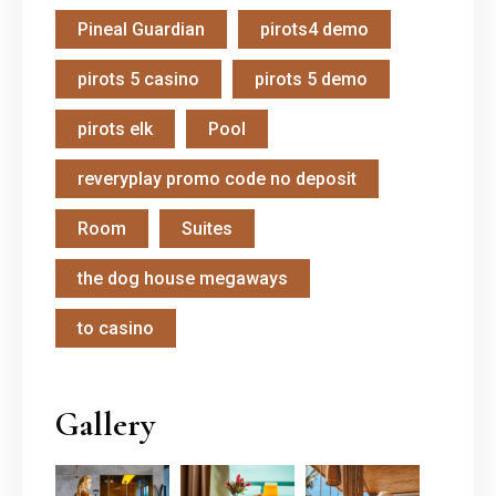
Pineal Guardian
pirots4 demo
pirots 5 casino
pirots 5 demo
pirots elk
Pool
reveryplay promo code no deposit
Room
Suites
the dog house megaways
to casino
Gallery