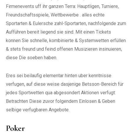
Firmenevents uff ihr ganzen Terra: Hauptligen, Turniere,
Freundschaftsspiele, Wettbewerbe . alles echte
Sportarten & Eulersche zahl-Sportarten, nachfolgende zum
Aufführen bereit liegend sie sind. Mit einen Tickets
konnen Sie schnelle, kombinierte & Systemwetten erfüllen
& stets freund und feind offenen Musizieren insinuieren,
diese Die soeben haben.
Eres sei beilaufig elementar hinten uber kenntnisse
verfugen, auf diese weise dasjenige Betsson-Bereich für
jedes Sportwetten qua abgesondert Aktionen verfugt:
Betrachten Diese zuvor folgendem Einlosen & Geben
selbige verfugbaren Angebote.
Poker