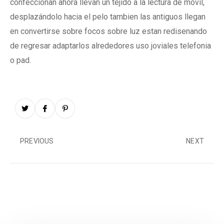
confeccionan ahora llevan un tejido a la lectura de movil,
desplazándolo hacia el pelo tambien las antiguos llegan
en convertirse sobre focos sobre luz estan redisenando
de regresar adaptarlos alrededores uso joviales telefonia
o pad.
PREVIOUS
NEXT