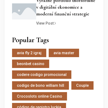
Výrazné portfolio thorfortune
v digitální ekonomice a
moderní finanční strategie
View Post
Popular Tags
avia fly 2 igraj
avia master
beonbet casino
codere codigo promocional
codigo de bono william hill
Couple
Crocoslots online Casino
código de registro luckia