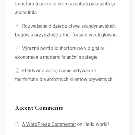
transformă pariurile într-o aventură palpitantă și
accesibilă
Rozważania o dziedzictwie skandynawskich
bogów a przyszłość z thor fortune w roli głównej
Výrazné portfolio thorfortune v digitální
ekonomice a moderní finanční strategie
Efektywne zarządzanie aktywami z
thorfortune dla ambitnych klientów prywatnych
Recent Comments
A WordPress Commenter
on
Hello world!