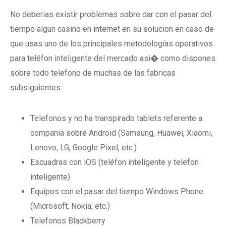
No deberias existir problemas sobre dar con el pasar del
tiempo algun casino en internet en su solucion en caso de
que usas uno de los principales metodologías operativos
para teléfon inteligente del mercado asi� como dispones
sobre todo telefono de muchas de las fabricas
subsiguientes:
Telefonos y no ha transpirado tablets referente a
compania sobre Android (Samsung, Huawei, Xiaomi,
Lenovo, LG, Google Pixel, etc.)
Escuadras con iOS (teléfon inteligente y telefon
inteligente)
Equipos con el pasar del tiempo Windows Phone
(Microsoft, Nokia, etc.)
Telefonos Blackberry