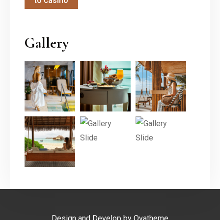
to casino
Gallery
Design and Develop by Ovatheme