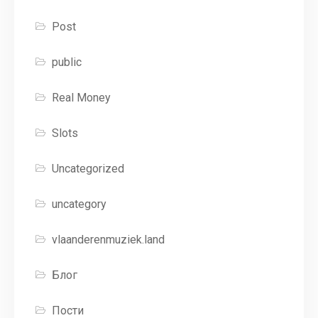
Post
public
Real Money
Slots
Uncategorized
uncategory
vlaanderenmuziek.land
Блог
Пости