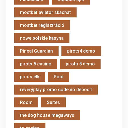
mostbet aviator skachat
mostbet regisztráció
nowe polskie kasyna
Pineal Guardian
pirots4 demo
pirots 5 casino
pirots 5 demo
pirots elk
Pool
reveryplay promo code no deposit
Room
Suites
the dog house megaways