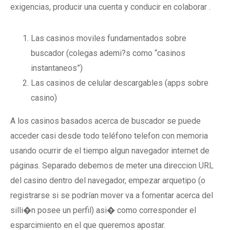
exigencias, producir una cuenta y conducir en colaborar .
Las casinos moviles fundamentados sobre
buscador (colegas ademi?s como “casinos
instantaneos”)
Las casinos de celular descargables (apps sobre
casino)
A los casinos basados acerca de buscador se puede
acceder casi desde todo teléfono telefon con memoria
usando ocurrir de el tiempo algun navegador internet de
páginas. Separado debemos de meter una direccion URL
del casino dentro del navegador, empezar arquetipo (o
registrarse si se podrí­an mover va a fomentar acerca del
silli�n posee un perfil) asi� como corresponder el
esparcimiento en el que queremos apostar.