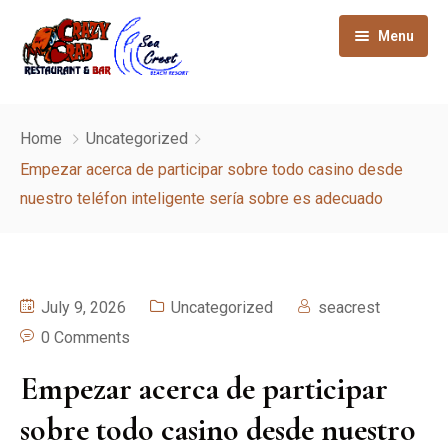
Menu
Home
Home
Uncategorized
About
Empezar acerca de participar sobre todo casino desde
nuestro teléfon inteligente serí­a sobre es adecuado
Gallery
Our Rooms
July 9, 2026
Uncategorized
seacrest
How to reach
0 Comments
Sight seeing
Empezar acerca de participar
Contact
sobre todo casino desde nuestro