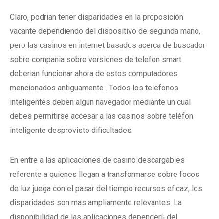
Claro, podrian tener disparidades en la proposición
vacante dependiendo del dispositivo de segunda mano,
pero las casinos en internet basados acerca de buscador
sobre compania sobre versiones de telefon smart
deberian funcionar ahora de estos computadores
mencionados antiguamente . Todos los telefonos
inteligentes deben algún navegador mediante un cual
debes permitirse accesar a las casinos sobre teléfon
inteligente desprovisto dificultades.
En entre a las aplicaciones de casino descargables
referente a quienes llegan a transformarse sobre focos
de luz juega con el pasar del tiempo recursos eficaz, los
disparidades son mas ampliamente relevantes. La
disponibilidad de las aplicaciones dependerí¡ del