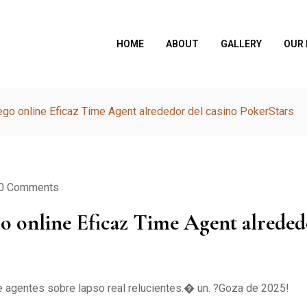
HOME
ABOUT
GALLERY
OUR
uego online Eficaz Time Agent alrededor del casino PokerStars
0 Comments
ego online Eficaz Time Agent alrede
 agentes sobre lapso real relucientes.� un. ?Goza de 2025!