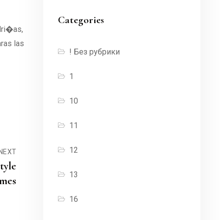
Categories
dri�as,
ras las
! Без рубрики
1
10
11
12
NEXT
tyle
13
ames
16