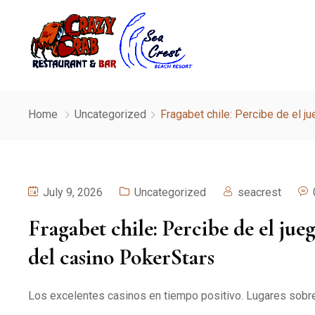
Home
Uncategorized
Fragabet chile: Percibe de el j
July 9, 2026
Uncategorized
seacrest
Fragabet chile: Percibe de el ju
del casino PokerStars
Los excelentes casinos en tiempo positivo. Lugares sobre