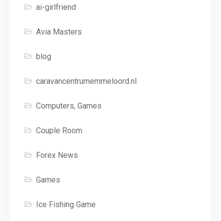
ai-girlfriend
Avia Masters
blog
caravancentrumemmeloord.nl
Computers, Games
Couple Room
Forex News
Games
Ice Fishing Game