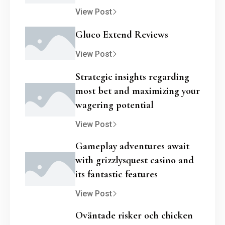
View Post
Gluco Extend Reviews
View Post
Strategic insights regarding
most bet and maximizing your
wagering potential
View Post
Gameplay adventures await
with grizzlysquest casino and
its fantastic features
View Post
Oväntade risker och chicken