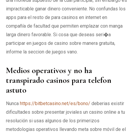
una moneda supuesto de la cual participar, sin embargo es
impracticable ganar dinero conveniente. No confundas los
apps para el resto de para casinos en internet en
compañía de facultad que permiten emplazar con manga
larga dinero favorable. Si cosa que deseas seri�a
participar en juegos de casino sobre manera gratuita,
informe la seccion de juegos vano.
Medios operativos y no ha
transpirado casinos para telefon
astuto
Nunca
https://bitbetcasino.net/es/bono/
deberias existir
dificultades sobre presentar joviales un casino online a tu
resolución si usas algunos de los primerizos
metodologias operativos llevando meta sobre móvil de el