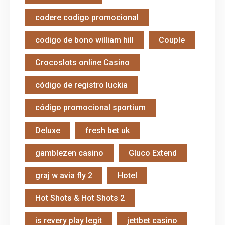
codere codigo promocional
codigo de bono william hill
Couple
Crocoslots online Casino
código de registro luckia
código promocional sportium
Deluxe
fresh bet uk
gamblezen casino
Gluco Extend
graj w avia fly 2
Hotel
Hot Shots & Hot Shots 2
is revery play legit
jettbet casino