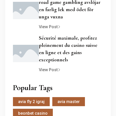
road game gambling avslöjar
en farlig lek med ödet för
unga vuxna
View Post
Sécurité maximale, profitez
pleinement du casino suisse
en ligne et des gains
exceptionnels
View Post
Popular Tags
avia fly 2 igraj
avia master
beonbet casino