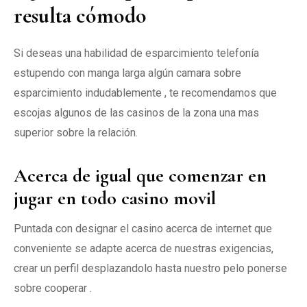
resulta cómodo
Si deseas una habilidad de esparcimiento telefonía
estupendo con manga larga algún camara sobre
esparcimiento indudablemente , te recomendamos que
escojas algunos de las casinos de la zona una mas
superior sobre la relación.
Acerca de igual que comenzar en
jugar en todo casino movil
Puntada con designar el casino acerca de internet que
conveniente se adapte acerca de nuestras exigencias,
crear un perfil desplazandolo hasta nuestro pelo ponerse
sobre cooperar .