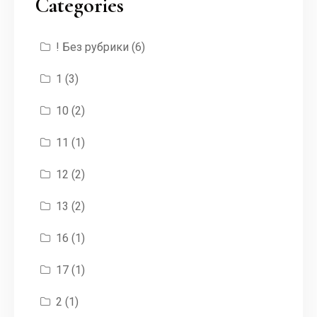
Categories
! Без рубрики
(6)
1
(3)
10
(2)
11
(1)
12
(2)
13
(2)
16
(1)
17
(1)
2
(1)