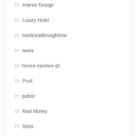
Interior Design
Luxury Hotel
medicinethroughtime
news
novos-casinos-pt
Post
public
Real Money
Slots