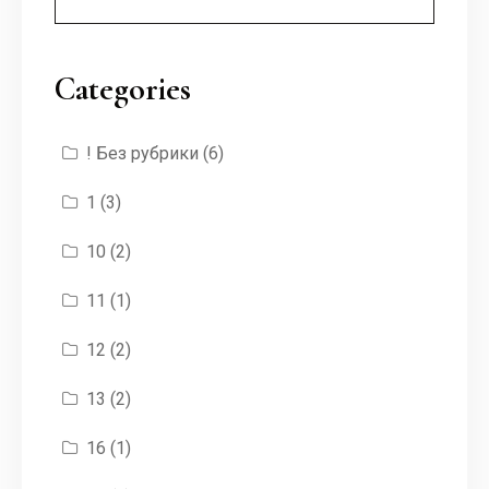
Categories
! Без рубрики
(6)
1
(3)
10
(2)
11
(1)
12
(2)
13
(2)
16
(1)