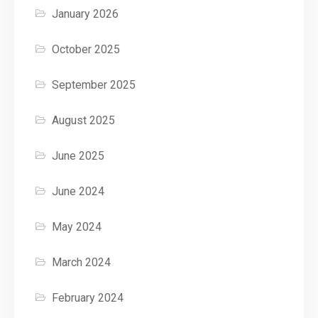
January 2026
October 2025
September 2025
August 2025
June 2025
June 2024
May 2024
March 2024
February 2024