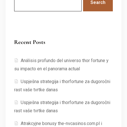
Search
Recent Posts
Análisis profundo del universo thor fortune y
su impacto en el panorama actual
Uspješna strategija i thorfortune za dugoročni
rast vaše tvrtke danas
Uspješna strategija i thorfortune za dugoročni
rast vaše tvrtke danas
Atrakcyjne bonusy the-nvcasinos.com.pl i