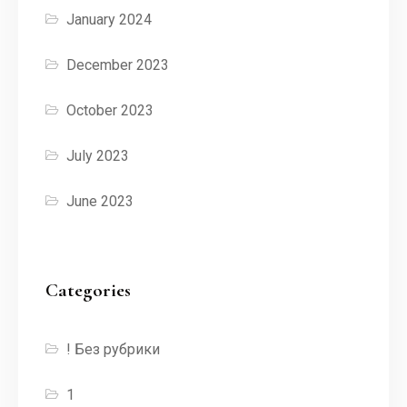
January 2024
December 2023
October 2023
July 2023
June 2023
Categories
! Без рубрики
1