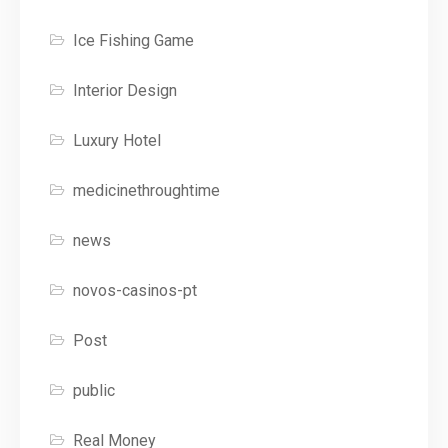
Ice Fishing Game
Interior Design
Luxury Hotel
medicinethroughtime
news
novos-casinos-pt
Post
public
Real Money