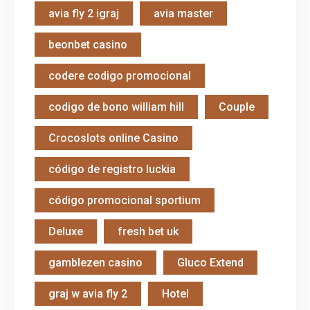
avia fly 2 igraj
avia master
beonbet casino
codere codigo promocional
codigo de bono william hill
Couple
Crocoslots online Casino
código de registro luckia
código promocional sportium
Deluxe
fresh bet uk
gamblezen casino
Gluco Extend
graj w avia fly 2
Hotel