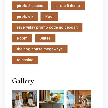
pirots 5 casino
pirots 5 demo
pirots elk
Pool
reveryplay promo code no deposit
Room
Suites
the dog house megaways
to casino
Gallery