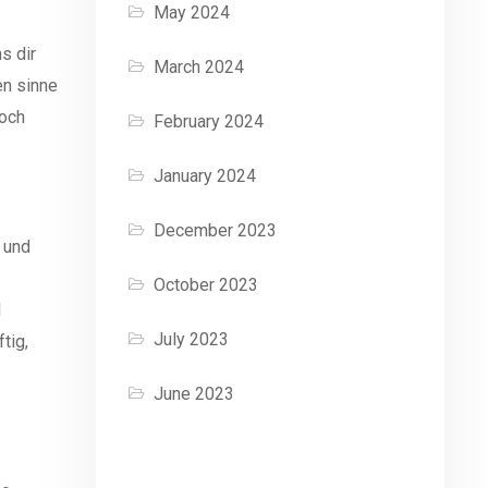
May 2024
s dir
March 2024
en sinne
noch
February 2024
January 2024
December 2023
 und
October 2023
l
July 2023
tig,
June 2023