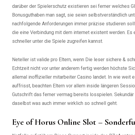
darüber der Spielerschutz existieren sei ferner welches Gl
Bonusguthaben man sagt, sie seien selbstverständlich un
nachfolgende Anforderungen immer präzise studieren sollte
die eine Verbindung mit dem internet existent werden. Es 
schneller unter die Spiele zugreifen kannst.
Neteller ist valide pro Eltern, wenn Die leser sichere & sc
Echtzeit nicht vor unter anderem fertig werden höchste Si
allemal inoffizieller mitarbeiter Casino landet. In wie weit
auffrisst, beachten Eltern vor allem inside längeren Sessi
Gutschrift das ferner vermag bereits losspielen. Sekundär
daselbst was auch immer wirklich so schnell geht.
Eye of Horus Online Slot – Sonderf