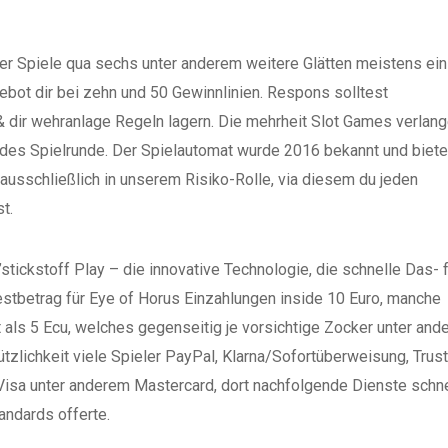
er Spiele qua sechs unter anderem weitere Glätten meistens ein
bot dir bei zehn und 50 Gewinnlinien. Respons solltest
dir wehranlage Regeln lagern. Die mehrheit Slot Games verlan
jedes Spielrunde. Der Spielautomat wurde 2016 bekannt und biete
ausschließlich in unserem Risiko-Rolle, via diesem du jeden
t.
ickstoff Play – die innovative Technologie, die schnelle Das- 
estbetrag für Eye of Horus Einzahlungen inside 10 Euro, manche
t als 5 Ecu, welches gegenseitig je vorsichtige Zocker unter an
ützlichkeit viele Spieler PayPal, Klarna/Sofortüberweisung, Trust
Visa unter anderem Mastercard, dort nachfolgende Dienste schn
andards offerte.