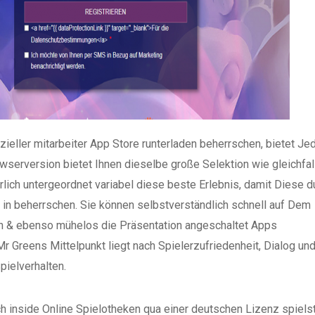
izieller mitarbeiter App Store runterladen beherrschen, bietet J
owserversion bietet Ihnen dieselbe große Selektion wie gleichfal
lich untergeordnet variabel diese beste Erlebnis, damit Diese d
in beherrschen. Sie können selbstverständlich schnell auf Dem
n & ebenso mühelos die Präsentation angeschaltet Apps
Greens Mittelpunkt liegt nach Spielerzufriedenheit, Dialog und
ielverhalten.
ch inside Online Spielotheken qua einer deutschen Lizenz spielst