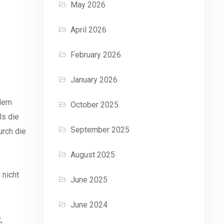
May 2026
April 2026
February 2026
January 2026
edem
October 2025
ls die
September 2025
urch die
August 2025
 nicht
June 2025
June 2024
,