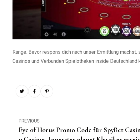
Range. Bevor respons dich nach unser Ermittlung machst, 
Casinos und Verbunden Spielotheken inside Deutschland 
PREVIOUS
Eye of Horus Promo Code für SpyBet Casi
o Casinos, Innerster planet Klassiker errei