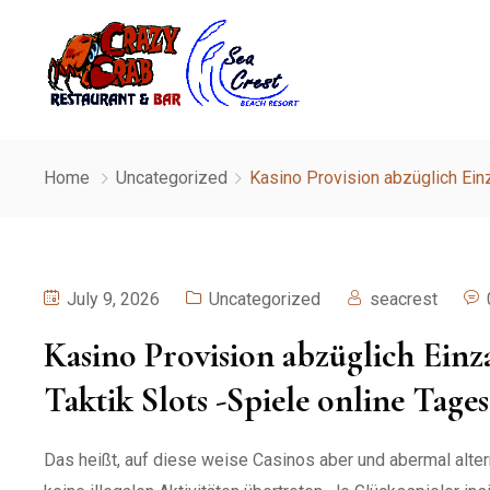
Home
Uncategorized
Kasino Provision abzüglich Ein
July 9, 2026
Uncategorized
seacrest
Kasino Provision abzüglich Einz
Taktik Slots -Spiele online Ta
Das heißt, auf diese weise Casinos aber und abermal alter