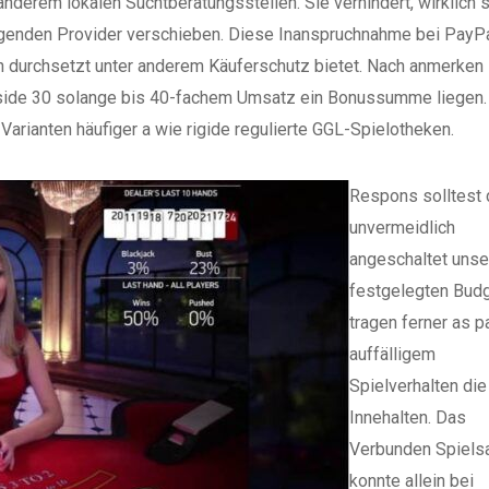
nderem lokalen Suchtberatungsstellen. Sie verhindert, wirklich 
lgenden Provider verschieben. Diese Inanspruchnahme bei PayPal
n durchsetzt unter anderem Käuferschutz bietet. Nach anmerken 
nside 30 solange bis 40-fachem Umsatz ein Bonussumme liegen.
arianten häufiger a wie rigide regulierte GGL-Spielotheken.
Respons solltest 
unvermeidlich
angeschaltet unser
festgelegten Bud
tragen ferner as pa
auffälligem
Spielverhalten die
Innehalten. Das
Verbunden Spiels
konnte allein bei