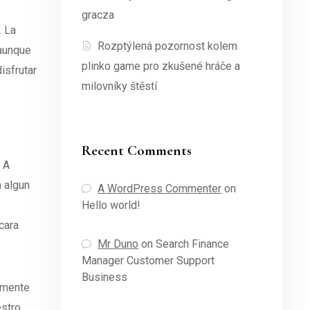
gracza
. La
Rozptýlená pozornost kolem
 aunque
plinko game pro zkušené hráče a
isfrutar
milovníky štěstí
Recent Comments
. A
 algun
A WordPress Commenter
on
Hello world!
cara
Mr Duno
on
Search Finance
Manager Customer Support
Business
emente
estro