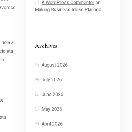
A WordPress Commenter
on
favorece
Making Business Ideas Planned
 deja a
Archives
cicleta
do
August 2026
July 2026
June 2026
te
May 2026
sta
April 2026