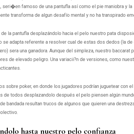
s, seri�en famoso de una pantufla así­ como el pie maniobra y la
ente transforma de algun desafío mental y no ha transpirado em
n de la pantufla desplazándolo hacia el pelo nuestro pata disposi
 se adapta referente a resolver cual de estas dos dedos (la de 
iero) sera una ganadora. Aunque del simpleza, nuestro baccarat
ores de elevado peligro. Una variacii?n de versiones, como nuest
cticantes.
s sobre poker, en donde los jugadores podrían juguetear con el 
s de todos desplazandolo después el pelo piensen algún mund
 de bandada resultan trucos de algunos que quieren una destrez
olectivo.
andolo hasta nuestro pelo confianza