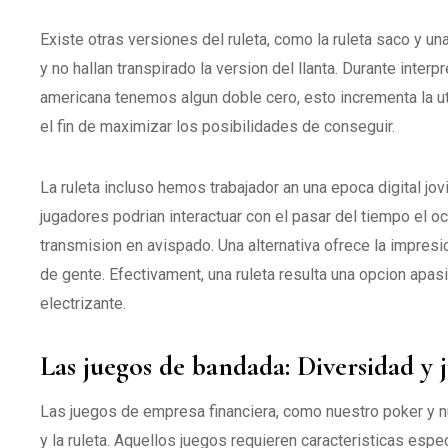
Existe otras versiones del ruleta, como la ruleta saco y una
y no hallan transpirado la version del llanta. Durante interp
americana tenemos algun doble cero, esto incrementa la uti
el fin de maximizar los posibilidades de conseguir.
La ruleta incluso hemos trabajador an una epoca digital jovi
jugadores podrian interactuar con el pasar del tiempo el ocu
transmision en avispado. Una alternativa ofrece la impres
de gente. Efectivament, una ruleta resulta una opcion apa
electrizante.
Las juegos de bandada: Diversidad y 
Las juegos de empresa financiera, como nuestro poker y n
y la ruleta. Aquellos juegos requieren caracteristicas espe