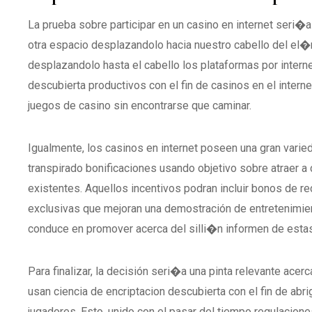
La prueba sobre participar en un casino en internet seri�a 
otra espacio desplazandolo hacia nuestro cabello del el�n
desplazandolo hasta el cabello los plataformas por intern
descubierta productivos con el fin de casinos en el intern
juegos de casino sin encontrarse que caminar.
Igualmente, los casinos en internet poseen una gran vari
transpirado bonificaciones usando objetivo sobre atraer 
existentes. Aquellos incentivos podran incluir bonos de re
exclusivas que mejoran una demostración de entretenimiento
conduce en promover acerca del silli�n informen de esta
Para finalizar, la decisión seri�a una pinta relevante acer
usan ciencia de encriptacion descubierta con el fin de abrig
jugadores. Esto, unido con el pasar del tiempo regulacion