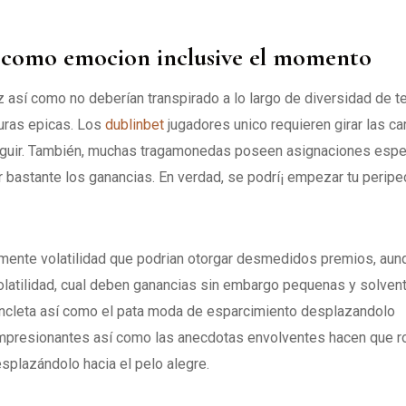
� como emocion inclusive el momento
lez así­ como no deberían transpirado a lo largo de diversidad de 
uras epicas. Los
dublinbet
jugadores unico requieren girar las ca
nseguir. También, muchas tragamonedas poseen asignaciones espe
r bastante los ganancias. En verdad, se podrí¡ empezar tu peripe
ente volatilidad que podrian otorgar desmedidos premios, aun
olatilidad, cual deben ganancias sin embargo pequenas y solven
ancleta así­ como el pata moda de esparcimiento desplazandolo
 impresionantes así­ como las anecdotas envolventes hacen que 
splazándolo hacia el pelo alegre.