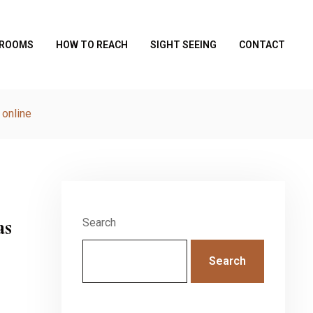
 ROOMS
HOW TO REACH
SIGHT SEEING
CONTACT
 online
as
Search
Search