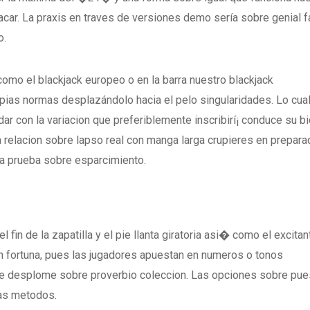
ar. La praxis en traves de versiones demo serí­a sobre genial 
o.
como el blackjack europeo o en la barra nuestro blackjack
pias normas desplazándolo hacia el pelo singularidades. Lo cual
ar con la variacion que preferiblemente inscribirí¡ conduce su bi
a relacion sobre lapso real con manga larga crupieres en prepara
a prueba sobre esparcimiento.
l fin de la zapatilla y el pie llanta giratoria asi� como el excitan
on fortuna, pues las jugadores apuestan en numeros o tonos
 se desplome sobre proverbio coleccion. Las opciones sobre pue
 las metodos.