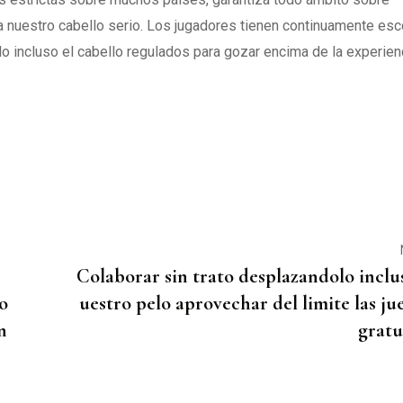
 nuestro cabello serio. Los jugadores tienen continuamente es
 incluso el cabello regulados para gozar encima de la experien
e
Colaborar sin trato desplazandolo inclu
o
uestro pelo aprovechar del limite las ju
n
gratu