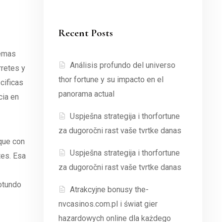
Recent Posts
temas
Análisis profundo del universo
rretes y
thor fortune y su impacto en el
cificas
panorama actual
cia en
Uspješna strategija i thorfortune
za dugoročni rast vaše tvrtke danas
que con
Uspješna strategija i thorfortune
tes. Esa
za dugoročni rast vaše tvrtke danas
rotundo
Atrakcyjne bonusy the-
nvcasinos.com.pl i świat gier
hazardowych online dla każdego