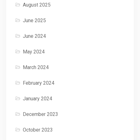
August 2025
June 2025
June 2024
May 2024
March 2024
February 2024
January 2024
December 2023
October 2023