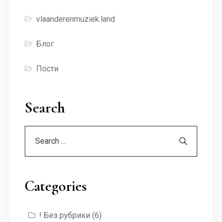
vlaanderenmuziek.land
Блог
Пости
Search
Categories
! Без рубрики
(6)