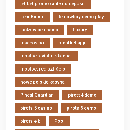
jettbet promo code no deposit
LeanBiome
le cowboy demo play
luckytwice casino
Luxury
madcasino
mostbet app
mostbet aviator skachat
mostbet regisztráció
nowe polskie kasyna
Pineal Guardian
pirots4 demo
pirots 5 casino
pirots 5 demo
pirots elk
Pool