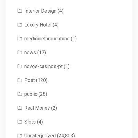
Interior Design
(4)
Luxury Hotel
(4)
medicinethroughtime
(1)
news
(17)
novos-casinos-pt
(1)
Post
(120)
public
(28)
Real Money
(2)
Slots
(4)
Uncategorized
(24,803)