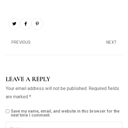
PREVIOUS
NEXT
LEAVE A REPLY
Your email address will not be published.
Required fields
are marked
*
Save my name, email, and website in this browser for the
next time I comment.