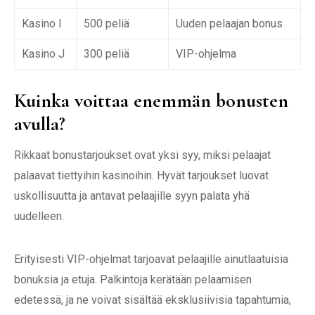
Kasino I
500 peliä
Uuden pelaajan bonus
Kasino J
300 peliä
VIP-ohjelma
Kuinka voittaa enemmän bonusten
avulla?
Rikkaat bonustarjoukset ovat yksi syy, miksi pelaajat
palaavat tiettyihin kasinoihin. Hyvät tarjoukset luovat
uskollisuutta ja antavat pelaajille syyn palata yhä
uudelleen.
Erityisesti VIP-ohjelmat tarjoavat pelaajille ainutlaatuisia
bonuksia ja etuja. Palkintoja kerätään pelaamisen
edetessä, ja ne voivat sisältää eksklusiivisia tapahtumia,