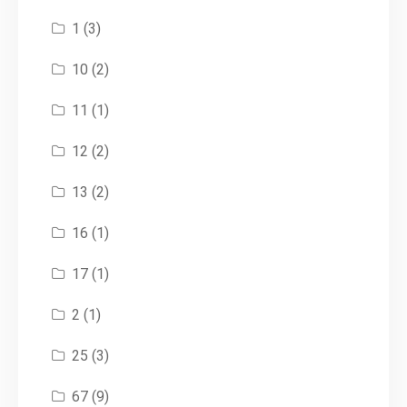
1
(3)
10
(2)
11
(1)
12
(2)
13
(2)
16
(1)
17
(1)
2
(1)
25
(3)
67
(9)