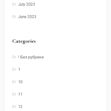
July 2023
June 2023
Categories
! Без рубрики
1
10
11
12