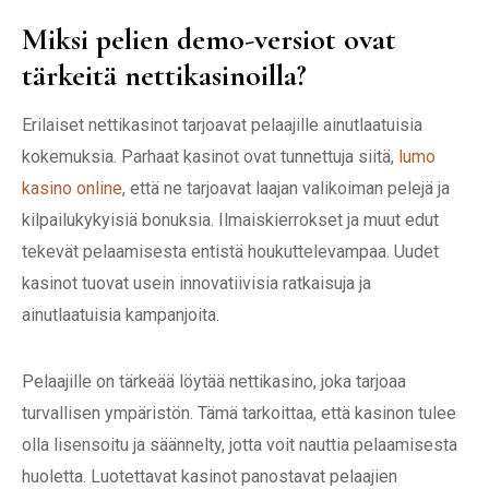
Miksi pelien demo-versiot ovat
tärkeitä nettikasinoilla?
Erilaiset nettikasinot tarjoavat pelaajille ainutlaatuisia
kokemuksia. Parhaat kasinot ovat tunnettuja siitä,
lumo
kasino online
, että ne tarjoavat laajan valikoiman pelejä ja
kilpailukykyisiä bonuksia. Ilmaiskierrokset ja muut edut
tekevät pelaamisesta entistä houkuttelevampaa. Uudet
kasinot tuovat usein innovatiivisia ratkaisuja ja
ainutlaatuisia kampanjoita.
Pelaajille on tärkeää löytää nettikasino, joka tarjoaa
turvallisen ympäristön. Tämä tarkoittaa, että kasinon tulee
olla lisensoitu ja säännelty, jotta voit nauttia pelaamisesta
huoletta. Luotettavat kasinot panostavat pelaajien