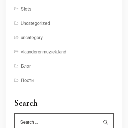
Slots
Uncategorized
uncategory
vlaanderenmuziek.land
Блог
Пости
Search