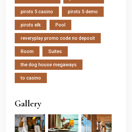
pirots 5 casino
pirots 5 demo
pirots elk
Pool
reveryplay promo code no deposit
Room
Suites
the dog house megaways
to casino
Gallery