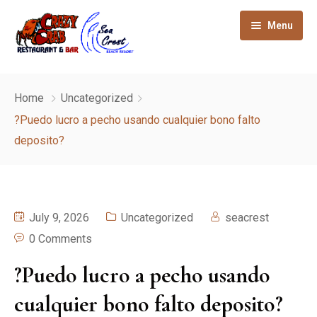
Menu
Home
Home
Uncategorized
About
?Puedo lucro a pecho usando cualquier bono falto
deposito?
Gallery
Our Rooms
July 9, 2026
Uncategorized
seacrest
How to reach
0 Comments
Sight seeing
?Puedo lucro a pecho usando
Contact
cualquier bono falto deposito?