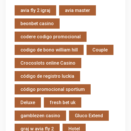
avia fly 2 igraj
avia master
beonbet casino
codere codigo promocional
codigo de bono william hill
Couple
Crocoslots online Casino
código de registro luckia
código promocional sportium
Deluxe
fresh bet uk
gamblezen casino
Gluco Extend
graj w avia fly 2
Hotel