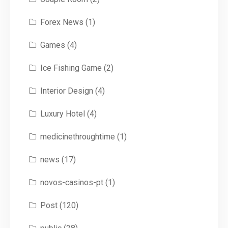
Forex News
(1)
Games
(4)
Ice Fishing Game
(2)
Interior Design
(4)
Luxury Hotel
(4)
medicinethroughtime
(1)
news
(17)
novos-casinos-pt
(1)
Post
(120)