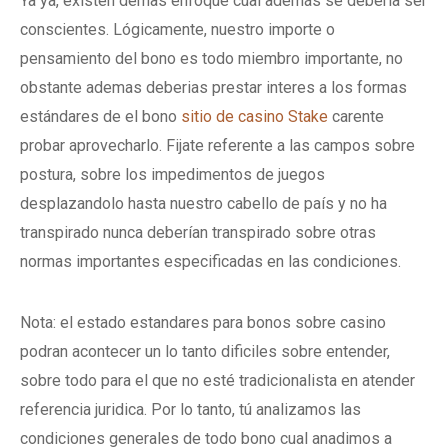
Ya ya, existen demas enfoque cual además se debería ser
conscientes. Lógicamente, nuestro importe o
pensamiento del bono es todo miembro importante, no
obstante ademas deberias prestar interes a los formas
estándares de el bono
sitio de casino Stake
carente
probar aprovecharlo. Fijate referente a las campos sobre
postura, sobre los impedimentos de juegos
desplazandolo hasta nuestro cabello de país y no ha
transpirado nunca deberían transpirado sobre otras
normas importantes especificadas en las condiciones.
Nota: el estado estandares para bonos sobre casino
podran acontecer un lo tanto dificiles sobre entender,
sobre todo para el que no esté tradicionalista en atender
referencia juridica. Por lo tanto, tú analizamos las
condiciones generales de todo bono cual anadimos a