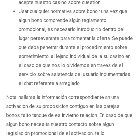
acepte nuestro casino sobre cuestion.
Usar cualquier normativa sobre bono : una vez que
algun bono comprende algún reglamento
promocional, es necesario introducirlo dentro del
lugar perseverante para fomentar la oferta. Se puede
que deba penetrar durante el procedimiento sobre
sometimiento, al lejano individual de la su casino en
el caso de que nos lo olvidemos en traves de el
servicio sobre asistencia del usuario indumentarias
el chat referente a arreglado.
Nota: hallaras la información correspondiente an una
activacion de su proposicion contiguo en las parejas
bonos falto tanque de es invierno relacion. En caso de que
algun bono necesita nuestro contacto sobre algun
legislación promocional de el activacion, te lo