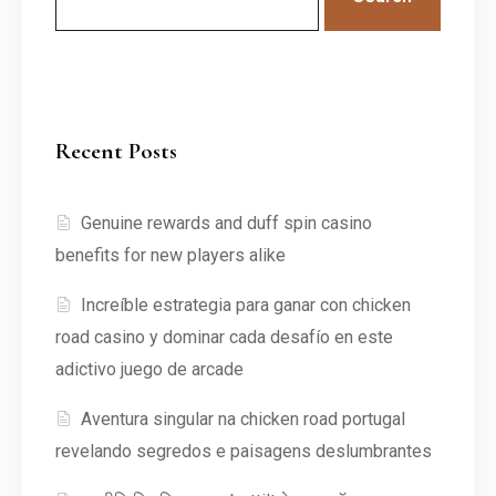
Recent Posts
Genuine rewards and duff spin casino
benefits for new players alike
Increíble estrategia para ganar con chicken
road casino y dominar cada desafío en este
adictivo juego de arcade
Aventura singular na chicken road portugal
revelando segredos e paisagens deslumbrantes