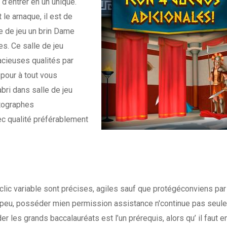
d’entrer en un unique.
e arnaque, il est de
e de jeu un brin Dame
s. Ce salle de jeu
acieuses qualités par
 pour à tout vous
bri dans salle de jeu
tographes
ec qualité préférablement
lic variable sont précises, agiles sauf que protégéconviens par
e peu, posséder mien permission assistance n'continue pas seul
r les grands baccalauréats est l’un prérequis, alors qu’ il faut en