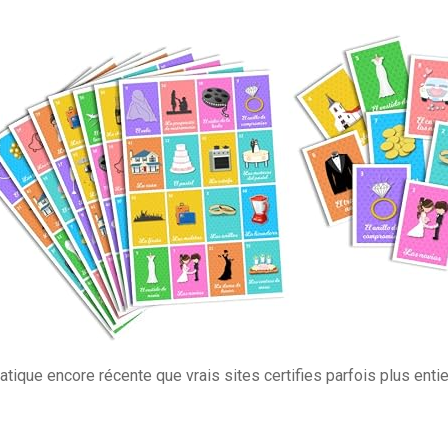
matique encore récente que vrais sites certifies parfois plus entie