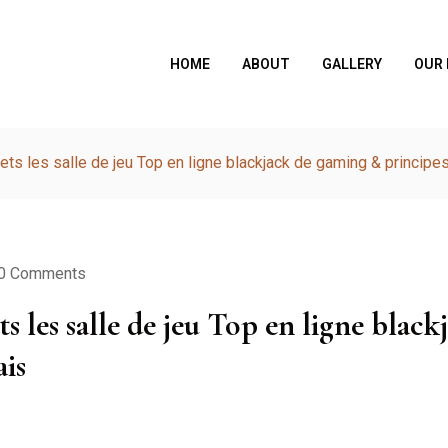
HOME
ABOUT
GALLERY
OUR
ts les salle de jeu Top en ligne blackjack de gaming & principe
0 Comments
 les salle de jeu Top en ligne black
ais