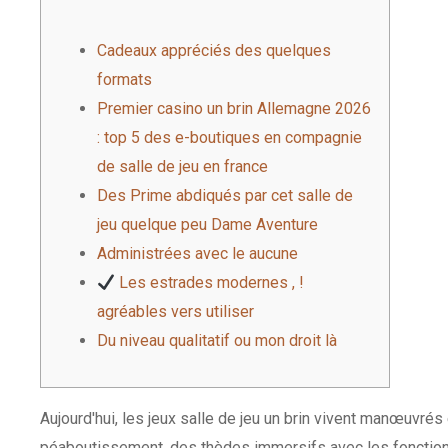
Cadeaux appréciés des quelques
formats
Premier casino un brin Allemagne 2026
: top 5 des e-boutiques en compagnie
de salle de jeu en france
Des Prime abdiqués par cet salle de
jeu quelque peu Dame Aventure
Administrées avec le aucune
Les estrades modernes , !
agréables vers utiliser
Du niveau qualitatif ou mon droit là
Aujourd'hui, les jeux salle de jeu un brin vivent manœuv
péaboutissement, des thèdes immersifs avec les fonctionna