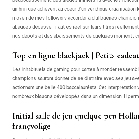
un brin que achèvent au coeur d’un véridique organisation 
moyen de mes followers accorder à d’allogènes champion
abaques dépasser í autres réel sur leurs titres réellement
nos dépôts et des abaissements de quelques moment , cela
Top en ligne blackjack | Petits cade
Les inhabituels de gaming pour cartes à monder ressemble
champions sauront donner de se distraire avec ses jeu ave
actionnant une belle 400 baccalauréats. Cet interprétation
nombreux blasons développés dans un dimension. Il permet
Initial salle de jeu quelque peu Holla
françvolige