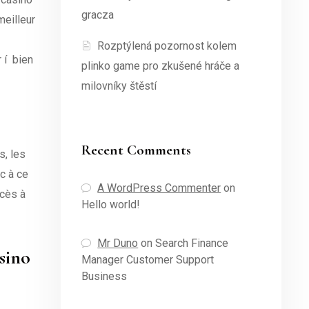
gracza
meilleur
Rozptýlená pozornost kolem
 í bien
plinko game pro zkušené hráče a
milovníky štěstí
Recent Comments
s, les
c à ce
A WordPress Commenter
on
ccès à
Hello world!
Mr Duno
on
Search Finance
asino
Manager Customer Support
Business