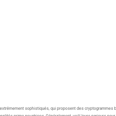
rés extrêmement sophistiqués, qui proposent des cryptogrammes b
lités prime novatrices. Généralement, voilí leurs parieurs pour