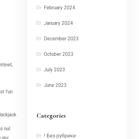
February 2024
January 2024
December 2023
October 2023
ntinet,
July 2023
June 2023
t l’un
Categories
s nul
! Без рубрики
 jeu