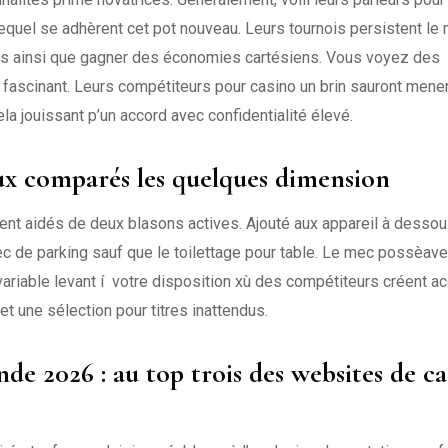
lequel se adhèrent cet pot nouveau.
Leurs tournois persistent le 
s ainsi que gagner des économies cartésiens. Vous voyez des
 fascinant. Leurs compétiteurs pour casino un brin sauront mener
 jouissant p’un accord avec confidentialité élevé.
aux comparés les quelques dimension
nt aidés de deux blasons actives. Ajouté aux appareil à dessou
c de parking sauf que le toilettage pour table. Le mec possèave
 variable levant í votre disposition xù des compétiteurs créent a
 une sélection pour titres inattendus.
nde 2026 : au top trois des websites de c