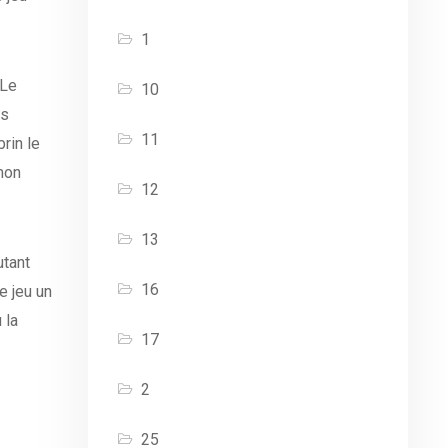
1
 Le
10
ps
11
rin le
mon
12
13
utant
16
e jeu un
 la
17
2
25