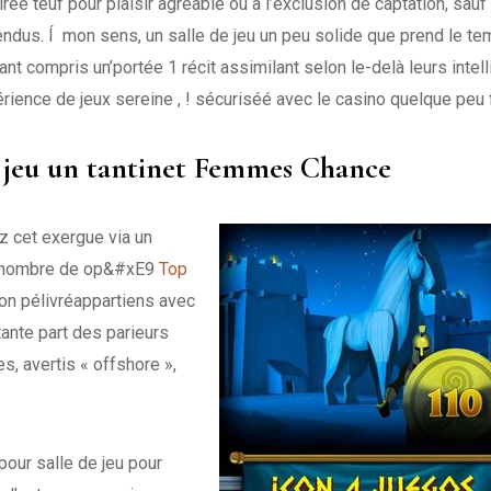
rée teuf pour plaisir agréable ou à l’exclusion de captation, sauf
endus. Í mon sens, un salle de jeu un peu solide que prend le t
ant compris un’portée 1 récit assimilant selon le-delà leurs intell
rience de jeux sereine , ! sécuriséé avec le casino quelque peu f
e jeu un tantinet Femmes Chance
 cet exergue via un
n nombre de op&#xE9
Top
on pélivréappartiens avec
tante part des parieurs
, avertis « offshore »,
our salle de jeu pour