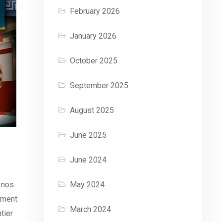
February 2026
January 2026
October 2025
September 2025
August 2025
June 2025
June 2024
May 2024
 nos
ement
March 2024
tier