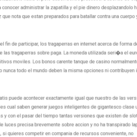
onocer administrar la zapatilla y el pie dinero desplazandolo h
 que nota que estan preparados para batallar contra una cuerpo 
fin de participar, los tragaperras en internet acerca de forma 
 las tragaperras sobre paga. La moneda utilizada seri�a el eur
itivos moviles. Los bonos carente tanque de casino normalment
o nunca todo el mundo deben la misma opciones ni contribuyen i
atis puede acontecer exactamente igual que nuestro de las ver
des cual saben generar juegos inteligentes de gigantesco clase 
 y con el pasar del tiempo tantas versiones que existen de slot
de luces precisa brevemente sobre accion y no ha transpirado l
n, si quieres competir en compania de recursos conveniente, no