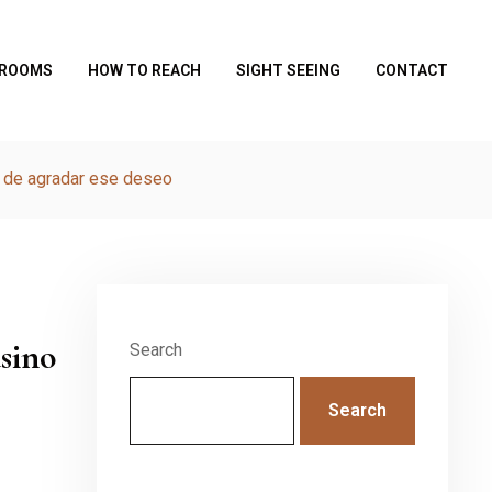
 ROOMS
HOW TO REACH
SIGHT SEEING
CONTACT
n de agradar ese deseo
asino
Search
Search