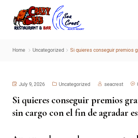
Home
Uncategorized
Si quieres conseguir premios g
July 9, 2026
Uncategorized
seacrest
Si quieres conseguir premios gra
sin cargo con el fin de agradar e