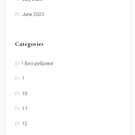
June 2023
Categories
! Без рубрики
1
10
11
12