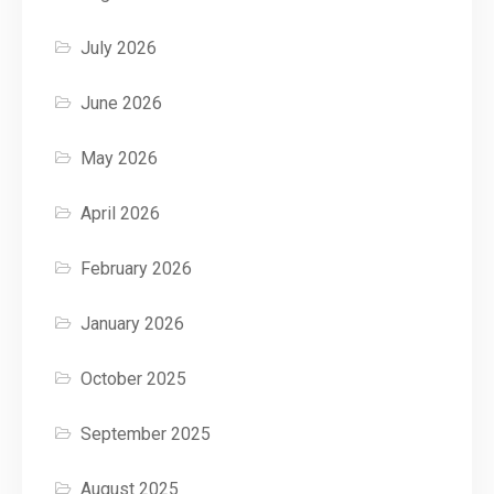
July 2026
June 2026
May 2026
April 2026
February 2026
January 2026
October 2025
September 2025
August 2025