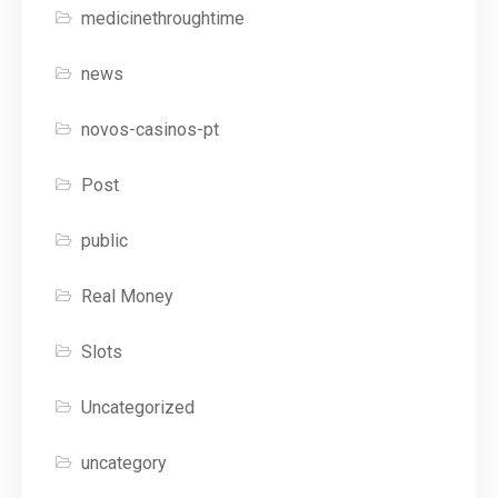
medicinethroughtime
news
novos-casinos-pt
Post
public
Real Money
Slots
Uncategorized
uncategory