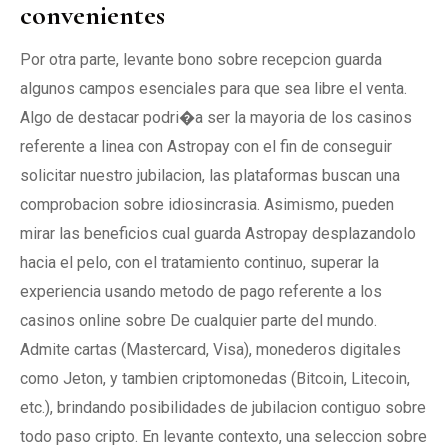
convenientes
Por otra parte, levante bono sobre recepcion guarda
algunos campos esenciales para que sea libre el venta.
Algo de destacar podri�a ser la mayoria de los casinos
referente a linea con Astropay con el fin de conseguir
solicitar nuestro jubilacion, las plataformas buscan una
comprobacion sobre idiosincrasia. Asimismo, pueden
mirar las beneficios cual guarda Astropay desplazandolo
hacia el pelo, con el tratamiento continuo, superar la
experiencia usando metodo de pago referente a los
casinos online sobre De cualquier parte del mundo.
Admite cartas (Mastercard, Visa), monederos digitales
como Jeton, y tambien criptomonedas (Bitcoin, Litecoin,
etc.), brindando posibilidades de jubilacion contiguo sobre
todo paso cripto. En levante contexto, una seleccion sobre