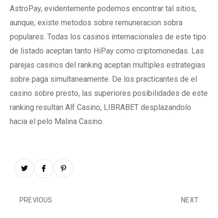
AstroPay, evidentemente podemos encontrar tal sitios,
aunque, existe metodos sobre remuneracion sobra
populares. Todas los casinos internacionales de este tipo
de listado aceptan tanto HiPay como criptomonedas. Las
parejas casinos del ranking aceptan multiples estrategias
sobre paga simultaneamente. De los practicantes de el
casino sobre presto, las superiores posibilidades de este
ranking resultan Alf Casino, LIBRABET desplazandolo
hacia el pelo Malina Casino.
PREVIOUS
NEXT