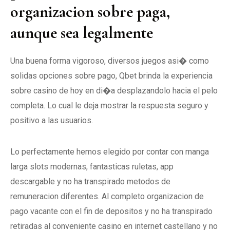
organizacion sobre paga,
aunque sea legalmente
Una buena forma vigoroso, diversos juegos asi� como
solidas opciones sobre pago, Qbet brinda la experiencia
sobre casino de hoy en di�a desplazandolo hacia el pelo
completa. Lo cual le deja mostrar la respuesta seguro y
positivo a las usuarios.
Lo perfectamente hemos elegido por contar con manga
larga slots modernas, fantasticas ruletas, app
descargable y no ha transpirado metodos de
remuneracion diferentes. Al completo organizacion de
pago vacante con el fin de depositos y no ha transpirado
retiradas al conveniente casino en internet castellano y no