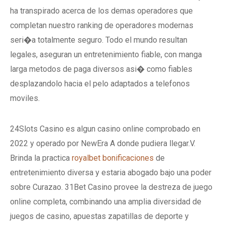
ha transpirado acerca de los demas operadores que
completan nuestro ranking de operadores modernas
seri�a totalmente seguro. Todo el mundo resultan
legales, aseguran un entretenimiento fiable, con manga
larga metodos de paga diversos asi� como fiables
desplazandolo hacia el pelo adaptados a telefonos
moviles.
24Slots Casino es algun casino online comprobado en
2022 y operado por NewEra A donde pudiera llegar.V.
Brinda la practica
royalbet bonificaciones
de
entretenimiento diversa y estaria abogado bajo una poder
sobre Curazao. 31Bet Casino provee la destreza de juego
online completa, combinando una amplia diversidad de
juegos de casino, apuestas zapatillas de deporte y