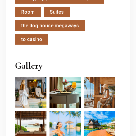
Room
Suites
the dog house megaways
to casino
Gallery