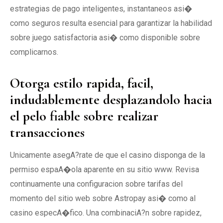
estrategias de pago inteligentes, instantaneos asi�
como seguros resulta esencial para garantizar la habilidad
sobre juego satisfactoria asi� como disponible sobre
complicarnos.
Otorga estilo rapida, facil,
indudablemente desplazandolo hacia
el pelo fiable sobre realizar
transacciones
Unicamente asegA?rate de que el casino disponga de la
permiso espaA�ola aparente en su sitio www. Revisa
continuamente una configuracion sobre tarifas del
momento del sitio web sobre Astropay asi� como al
casino especA�fico. Una combinaciA?n sobre rapidez,