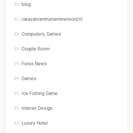
blog
caravancentrumemmeloord.nl
Computers, Games
Couple Room
Forex News
Games
Ice Fishing Game
Interior Design
Luxury Hotel