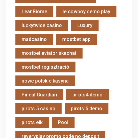
LeanBiome
le cowboy demo play
luckytwice casino
Luxury
madcasino
mostbet app
mostbet aviator skachat
mostbet regisztráció
nowe polskie kasyna
Pineal Guardian
pirots4 demo
pirots 5 casino
pirots 5 demo
pirots elk
Pool
reveryplay promo code no deposit